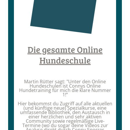
Die gesamte Online
Hundeschule
Martin Rütter
sagt:
"Unter den Online
Hundeschulen ist Connys Online
Hundetraining für mich die klare Nummer
1!“
Hier bekommst du Zugriff auf alle aktuellen
(und künftige neue) Spezialkurse, eine
umfassende Bibliothek, den Austausch in
einer herzlichen und sehr aktiven
Community sowie regelmäßige Live-
Termine (wo du sogar deine Videos zur
Analyse direkt durch Conny Sporrer